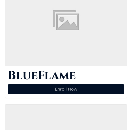
BlueFlame
Enroll Now