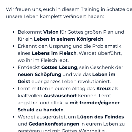
Wir freuen uns, euch in diesem Training in Schätze 
unsere Leben komplett verändert haben:
Bekommt
Vision
für Gottes großen Plan und
für ein
Leben in seinem Königreich
.
Erkennt den Ursprung und die Problematik
eines
Lebens im Fleisch
. Werdet überführt,
wo ihr im Fleisch lebt.
Entdeckt
Gottes Lösung
, sein Geschenk der
neuen Schöpfung
und wie das
Leben im
Geist
euer ganzes Leben revolutioniert.
Lernt mitten in eurem Alltag das
Kreuz
als
kraftvollen
Austauschort
kennen. Lernt
angstfrei und effektiv
mit fremder/eigener
Schuld zu handeln
.
Werdet ausgerüstet, um
Lügen des Feindes
und
Gedankenfestungen
in eurem Leben zu
zerstören und mit Gottes Wahrheit zu