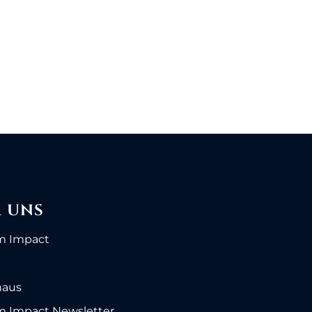
0% ABGESCHLOSSEN
0/0 Lektionen
 UNS
m Impact
haus
 Impact Newsletter